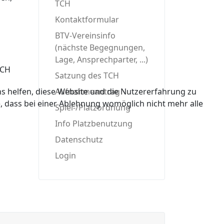
TCH
Kontaktformular
BTV-Vereinsinfo
(nächste Begegnungen,
Lage, Ansprechparter, ...)
TCH
Satzung des TCH
ns helfen, diese Website und die Nutzererfahrung zu
Aufnahmeantrag
e, dass bei einer Ablehnung womöglich nicht mehr alle
Spiel-/Platzordnung
Info Platzbenutzung
Datenschutz
Login