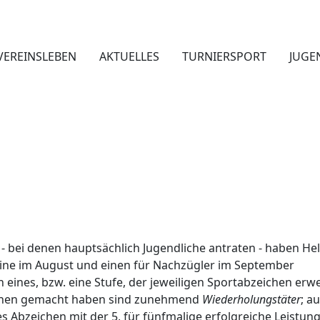
VEREINSLEBEN
AKTUELLES
TURNIERSPORT
JUGE
- bei denen hauptsächlich Jugendliche antraten - haben He
mine im August und einen für Nachzügler im September
n eines, bzw. eine Stufe, der jeweiligen Sportabzeichen er
eichen gemacht haben sind zunehmend
Wiederholungstäter
; a
s Abzeichen mit der 5, für fünfmalige erfolgreiche Leistun