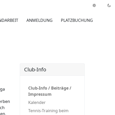
NDARBEIT
ANMELDUNG
PLATZBUCHUNG
Club-Info
Club-Info / Beiträge /
lga
Impressum
werben
Kalender
uch
Tennis-Training beim
gen,