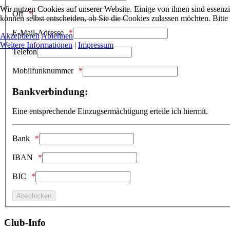
Wir nutzen Cookies auf unserer Website. Einige von ihnen sind essenzi
Ort
können selbst entscheiden, ob Sie die Cookies zulassen möchten. Bitte
E-Mail-Adresse
Akzeptieren
Ablehnen
Weitere Informationen
|
Impressum
Telefon
Mobilfunknummer
Bankverbindung:
Eine entsprechende Einzugsermächtigung erteile ich hiermit.
Bank
IBAN
BIC
Club-Info