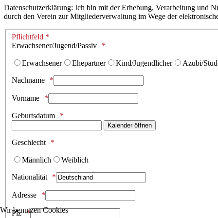
Datenschutzerklärung: Ich bin mit der Erhebung, Verarbeitung und 
durch den Verein zur Mitgliederverwaltung im Wege der elektronisch
Pflichtfeld *
Erwachsener/Jugend/Passiv
Erwachsener
Ehepartner
Kind/Jugendlicher
Azubi/Stud
Nachname
Vorname
Geburtsdatum
Kalender öffnen
Geschlecht
Männlich
Weiblich
Nationalität
Adresse
Wir benutzen Cookies
Plz