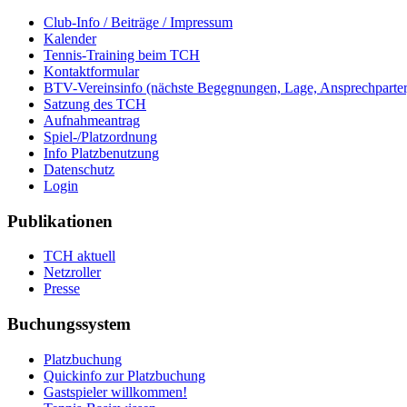
Club-Info / Beiträge / Impressum
Kalender
Tennis-Training beim TCH
Kontaktformular
BTV-Vereinsinfo (nächste Begegnungen, Lage, Ansprechparter, 
Satzung des TCH
Aufnahmeantrag
Spiel-/Platzordnung
Info Platzbenutzung
Datenschutz
Login
Publikationen
TCH aktuell
Netzroller
Presse
Buchungssystem
Platzbuchung
Quickinfo zur Platzbuchung
Gastspieler willkommen!