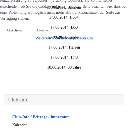
Nutzererfahrung zu verbessern (Tracking Cookies). Sie können selbst
entscheiden, ob Sie die Cookies zulassen möchten. Bitte beachten Sie, dass bei
17.08.2014, Bambini
einer Ablehnung womöglich nicht mehr alle Funktionalitäten der Seite zur
17.08.2014, H60+
Verfügung stehen.
17.08.2014, D60
Akzeptieren
Ablehnen
17.08.2014, Knaben
Weitere Informationen
|
Impressum
17.08.2014, Herren
17.08.2014, H40
18.08.2014, 80 Jahre
Club-Info
Club-Info / Beiträge / Impressum
Kalender