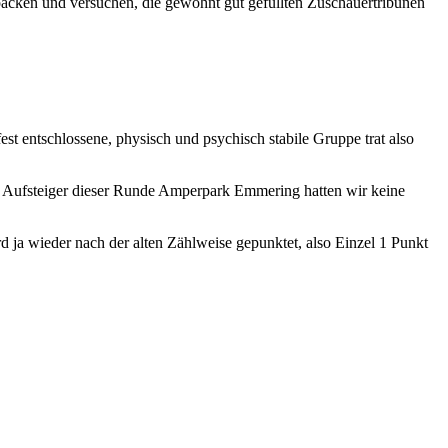
spacken und versuchen, die gewohnt gut gefüllten Zuschauertribünen
fest entschlossene, physisch und psychisch stabile Gruppe trat also
en Aufsteiger dieser Runde Amperpark Emmering hatten wir keine
rd ja wieder nach der alten Zählweise gepunktet, also Einzel 1 Punkt