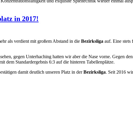
, Konzentrationsfähigkeit und exquisite Spieltechnik wieder einmal au
latz in 2017!
ehr als verdient mit großem Abstand in die
Bezirksliga
auf. Eine stets 
ussehen, gegen Unterhaching hatten wir aber die Nase vorne. Gegen d
 dem Standardergebnis 6:3 auf die hinteren Tabellenplätze.
stätigen damit deutlich unseren Platz in der
Bezirksliga
. Seit 2016 wi