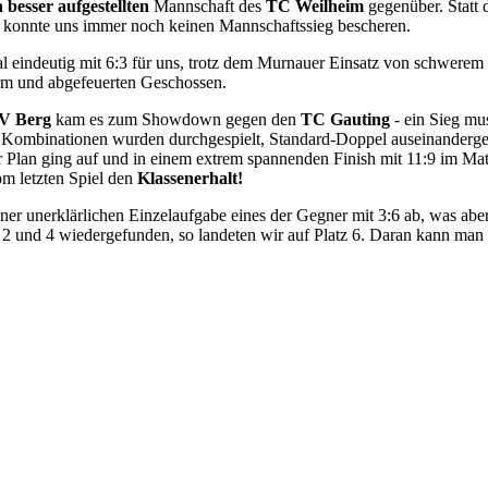
 besser aufgestellten
Mannschaft des
TC Weilheim
gegenüber. Statt 
 konnte uns immer noch keinen Mannschaftssieg bescheren.
al eindeutig mit 6:3 für uns, trotz dem Murnauer Einsatz von schwer
rm und abgefeuerten Geschossen.
V Berg
kam es zum Showdown gegen den
TC Gauting
- ein Sieg mu
ombinationen wurden durchgespielt, Standard-Doppel auseinandergeris
 Plan ging auf und in einem extrem spannenden Finish mit 11:9 im Mat
m letzten Spiel den
Klassenerhalt!
iner unerklärlichen Einzelaufgabe eines der Gegner mit 3:6 ab, was ab
2 und 4 wiedergefunden, so landeten wir auf Platz 6. Daran kann man s