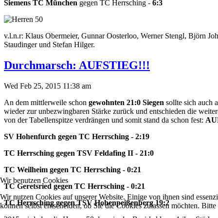
Siemens TC München
gegen TC Herrsching -
6:3
v.l.n.r: Klaus Obermeier, Gunnar Oosterloo, Werner Stengl, Björn Joh
Staudinger und Stefan Hilger.
Durchmarsch: AUFSTIEG!!!
Wed Feb 25, 2015 11:38 am
An dem mittlerweile schon
gewohnten 21:0 Siegen
sollte sich auch
wieder zur unbezwingbaren Stärke zurück und entschieden die weiteren 
von der Tabellenspitze verdrängen und somit stand da schon fest:
AU
SV Hohenfurch gegen TC Herrsching - 2:19
TC Herrsching gegen TSV Feldafing II - 21:0
TC Weilheim gegen TC Herrsching - 0:21
Wir benutzen Cookies
TC Geretsried gegen TC Herrsching - 0:21
Wir nutzen Cookies auf unserer Website. Einige von ihnen sind essenzi
TC Herrsching gegen TSV Hohenpeißenberg 19:2
können selbst entscheiden, ob Sie die Cookies zulassen möchten. Bitte