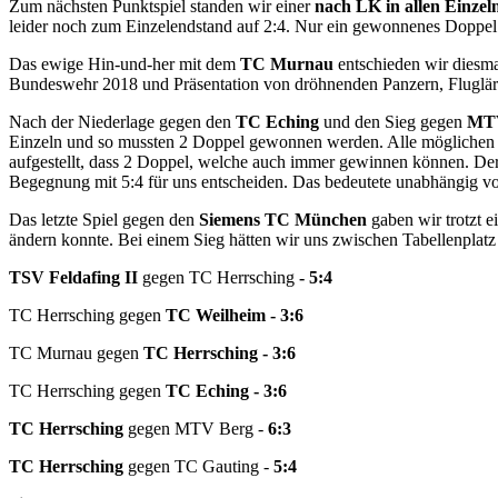
Zum nächsten Punktspiel standen wir einer
nach LK in allen Einzeln
leider noch zum Einzelendstand auf 2:4. Nur ein gewonnenes Doppel
Das ewige Hin-und-her mit dem
TC Murnau
entschieden wir diesm
Bundeswehr 2018 und Präsentation von dröhnenden Panzern, Fluglä
Nach der Niederlage gegen den
TC Eching
und den Sieg gegen
MT
Einzeln und so mussten 2 Doppel gewonnen werden. Alle möglichen K
aufgestellt, dass 2 Doppel, welche auch immer gewinnen können. Der
Begegnung mit 5:4 für uns entscheiden. Das bedeutete unabhängig vo
Das letzte Spiel gegen den
Siemens TC München
gaben wir trotzt e
ändern konnte. Bei einem Sieg hätten wir uns zwischen Tabellenplatz 
TSV Feldafing II
gegen TC Herrsching
- 5:4
TC Herrsching gegen
TC Weilheim - 3:6
TC Murnau gegen
TC Herrsching - 3:6
TC Herrsching gegen
TC Eching - 3:6
TC Herrsching
gegen MTV Berg -
6:3
TC Herrsching
gegen TC Gauting -
5:4