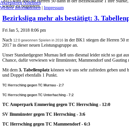
2015 wird also die Herren 50 dann in der Bezirksklasse 1 ihre Stärke
Akzeptieren
Ablehnen
wieder zu begeistern.
Weitere Informationen
|
Impressum
Bezirksliga mehr als bestätigt: 3. Tabellenp
Fri Jan 5, 2018 8:06 pm
Nach
in der BK1 stiegen die Herren 50 m
12:0 gewonnen Spielen in 2016
2017 in dieser neuen Leistungsgruppe an.
Unser Standardgegner Murnau ließ uns diesmal leider nicht so gut a
Chance, dafür verwiesen wir Ilmmünster, Mammendorf und Gauting mit
Mit dem
3. Tabellenplatz
können wir uns sehr zufrieden geben und be
und Doppel ebenfalls 1 Punkt.
TC Herrsching gegen TC Murnau - 2:7
TC Herrsching gegen TC Unterhaching - 7:2
TC Amperpark Emmering gegen TC Herrsching - 12:0
SV Ilmmünster gegen TC Herrsching - 3:6
TC Herrsching gegen TC Mammendorf - 6:3