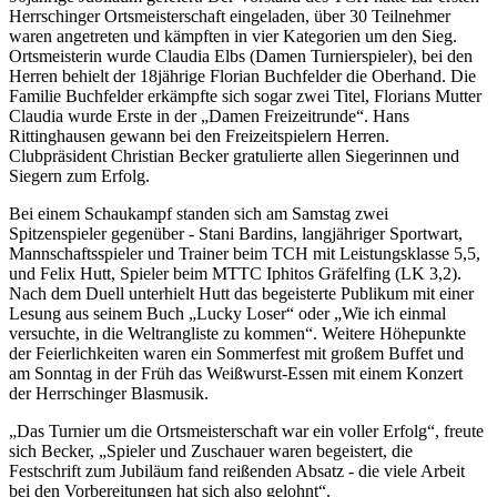
Herrschinger Ortsmeisterschaft eingeladen, über 30 Teilnehmer
waren angetreten und kämpften in vier Kategorien um den Sieg.
Ortsmeisterin wurde Claudia Elbs (Damen Turnierspieler), bei den
Herren behielt der 18jährige Florian Buchfelder die Oberhand. Die
Familie Buchfelder erkämpfte sich sogar zwei Titel, Florians Mutter
Claudia wurde Erste in der „Damen Freizeitrunde“. Hans
Rittinghausen gewann bei den Freizeitspielern Herren.
Clubpräsident Christian Becker gratulierte allen Siegerinnen und
Siegern zum Erfolg.
Bei einem Schaukampf standen sich am Samstag zwei
Spitzenspieler gegenüber - Stani Bardins, langjähriger Sportwart,
Mannschaftsspieler und Trainer beim TCH mit Leistungsklasse 5,5,
und Felix Hutt, Spieler beim MTTC Iphitos Gräfelfing (LK 3,2).
Nach dem Duell unterhielt Hutt das begeisterte Publikum mit einer
Lesung aus seinem Buch „Lucky Loser“ oder „Wie ich einmal
versuchte, in die Weltrangliste zu kommen“. Weitere Höhepunkte
der Feierlichkeiten waren ein Sommerfest mit großem Buffet und
am Sonntag in der Früh das Weißwurst-Essen mit einem Konzert
der Herrschinger Blasmusik.
„Das Turnier um die Ortsmeisterschaft war ein voller Erfolg“, freute
sich Becker, „Spieler und Zuschauer waren begeistert, die
Festschrift zum Jubiläum fand reißenden Absatz - die viele Arbeit
bei den Vorbereitungen hat sich also gelohnt“.