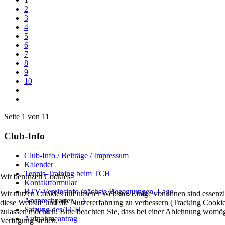
2
3
4
5
6
7
8
9
10
Seite 1 von 11
Club-Info
Club-Info / Beiträge / Impressum
Kalender
Tennis-Training beim TCH
Wir benutzen Cookies
Kontaktformular
BTV-Vereinsinfo (nächste Begegnungen, Lage,
Wir nutzen Cookies auf unserer Website. Einige von ihnen sind essenzie
Ansprechparter, ...)
diese Website und die Nutzererfahrung zu verbessern (Tracking Cookies
Satzung des TCH
zulassen möchten. Bitte beachten Sie, dass bei einer Ablehnung womögli
Aufnahmeantrag
Verfügung stehen.