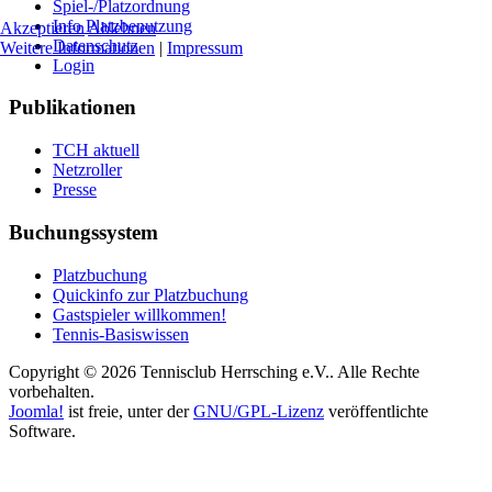
Spiel-/Platzordnung
Info Platzbenutzung
Akzeptieren
Ablehnen
Datenschutz
Weitere Informationen
|
Impressum
Login
Publikationen
TCH aktuell
Netzroller
Presse
Buchungssystem
Platzbuchung
Quickinfo zur Platzbuchung
Gastspieler willkommen!
Tennis-Basiswissen
Copyright © 2026 Tennisclub Herrsching e.V.. Alle Rechte
vorbehalten.
Joomla!
ist freie, unter der
GNU/GPL-Lizenz
veröffentlichte
Software.