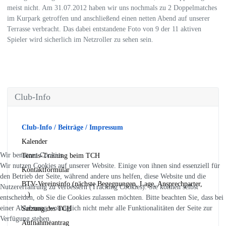
meist nicht. Am 31.07.2012 haben wir uns nochmals zu 2 Doppelmatches
im Kurpark getroffen und anschließend einen netten Abend auf unserer
Terrasse verbracht. Das dabei entstandene Foto von 9 der 11 aktiven
Spieler wird sicherlich im Netzroller zu sehen sein.
Club-Info
Club-Info / Beiträge / Impressum
Kalender
Wir benutzen Cookies
Tennis-Training beim TCH
Wir nutzen Cookies auf unserer Website. Einige von ihnen sind essenziell für
Kontaktformular
den Betrieb der Seite, während andere uns helfen, diese Website und die
BTV-Vereinsinfo (nächste Begegnungen, Lage, Ansprechparter,
Nutzererfahrung zu verbessern (Tracking Cookies). Sie können selbst
...)
entscheiden, ob Sie die Cookies zulassen möchten. Bitte beachten Sie, dass bei
einer Ablehnung womöglich nicht mehr alle Funktionalitäten der Seite zur
Satzung des TCH
Verfügung stehen.
Aufnahmeantrag