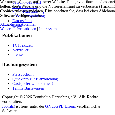
Wir nutzen Cookies auf unserer Website. Einige von ihnen sind essenzi
Satzung des TCH
helfen, diese Website und die Nutzererfahrung zu verbessern (Tracking
Aufnahmeantrag
Cookies zulassen möchten. Bitte beachten Sie, dass bei einer Ablehnun
Spiel-/Platzordnung
Seite zur Verfügung stehen.
Info Platzbenutzung
Datenschutz
Akzeptieren
Ablehnen
Login
Weitere Informationen
|
Impressum
Publikationen
TCH aktuell
Netzroller
Presse
Buchungssystem
Platzbuchung
Quickinfo zur Platzbuchung
Gastspieler willkommen!
Tennis-Basiswissen
Copyright © 2026 Tennisclub Herrsching e.V.. Alle Rechte
vorbehalten.
Joomla!
ist freie, unter der
GNU/GPL-Lizenz
veröffentlichte
Software.