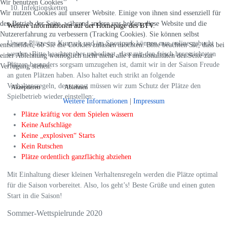
Wir benutzen Cookies
Infektionsketten
Wir nutzen Cookies auf unserer Website. Einige von ihnen sind essenziell für
den Betrieb der Seite, während andere uns helfen, diese Website und die
Weitere Informationen auf der Homepage des BTV.
Nutzererfahrung zu verbessern (Tracking Cookies). Sie können selbst
Unsere Plätze im Kurpark und im Sportpark können nun online gebucht
entscheiden, ob Sie die Cookies zulassen möchten. Bitte beachten Sie, dass bei
werden. Bitte beachtet aber unbedingt, dass mit den frisch hergerichteten
einer Ablehnung womöglich nicht mehr alle Funktionalitäten der Seite zur
Plätzen besonders sorgsam umzugehen ist, damit wir in der Saison Freude
Verfügung stehen.
an guten Plätzen haben. Also
haltet euch strikt an folgende
Verhaltensregeln, denn sonst müssen wir zum Schutz der Plätze den
Akzeptieren
Ablehnen
Spielbetrieb wieder einstellen:
Weitere Informationen
|
Impressum
Plätze kräftig vor dem Spielen wässern
Keine Aufschläge
Keine „explosiven“ Starts
Kein Rutschen
Plätze ordentlich ganzflächig abziehen
Mit Einhaltung dieser kleinen Verhaltensregeln werden die Plätze optimal
für die Saison vorbereitet. Also, los geht’s! Beste Grüße und einen guten
Start in die Saison!
Sommer-Wettspielrunde 2020