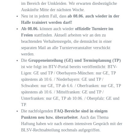
im Bereich der Umkleiden. Wir erwarten diesbezügliche
Auskünfte Mitte der nächsten Woche.
Neu ist in jedem Fall, dass
ab 08.06. auch wieder in der
Halle trainiert werden darf!
Ab 08.06.
können auch wieder
offizielle Turniere im
Freien
stattfinden. Aktuell arbeiten wir an den zu
beachtenden Verhaltensregeln, die demnächst in einer
separaten Mail an alle Turnierveranstalter verschickt
werden.
Die
Gruppeneinteilung (GE) und Terminplanung (TP)
ist wie folgt im BTV-Portal bereits veröffentlicht: BTV-
Ligen: GE und TP / Oberbayern-München: nur GE, TP
spätestens ab 10.6. / Niederbayern: GE und TP /
Schwaben: nur GE, TP ab 6.6. / Oberfranken: nur GE, TP
spätestens ab 10.6. / Mittelfranken: GE und TP /
Unterfranken: nur GE, TP ab 10.06. / Oberpfalz: GE und
TP.
Die nachfolgenden
FAQ-Bereiche sind in einigen
Punkten neu bzw. überarbeitet
. Auch das Thema
Haftung haben wir nach einem intensiven Gespräch mit der
BLSV-Rechtsabteilung nochmals aufgegriffen.