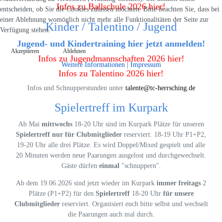
Infos zu Ballschule 2026 hier!
entscheiden, ob Sie die Cookies zulassen möchten. Bitte beachten Sie, dass bei
einer Ablehnung womöglich nicht mehr alle Funktionalitäten der Seite zur
Kinder / Talentino / Jugend
Verfügung stehen.
Jugend- und Kindertraining hier jetzt anmelden!
Akzeptieren
Ablehnen
Infos zu Jugendmannschaften 2026 hier!
Weitere Informationen
|
Impressum
Infos zu Talentino 2026 hier!
Infos und Schnupperstunden unter
talente@tc-herrsching.de
Spielertreff im Kurpark
Ab Mai
mittwochs
18-20 Uhr sind im Kurpark Plätze für unseren
Spielertreff nur für Clubmitglieder
reserviert. 18-19 Uhr P1+P2,
19-20 Uhr alle drei Plätze. Es wird Doppel/Mixed gespielt und alle
20 Minuten werden neue Paarungen ausgelost und durchgewechselt.
Gäste dürfen
einmal
"schnuppern".
Ab dem 19.06.2026 sind jetzt wieder im Kurpark
immer freitags
2
Plätze (P1+P2) für den
Spielertreff
18-20 Uhr
für unsere
Clubmitglieder
reserviert. Organisiert euch bitte selbst und wechselt
die Paarungen auch mal durch.