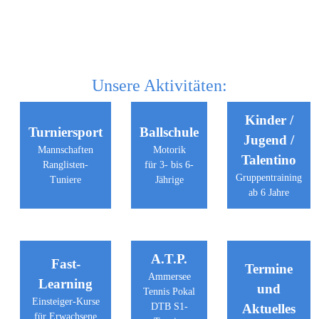
Unsere Aktivitäten:
Kinder /
Turniersport
Ballschule
Jugend /
Mannschaften
Motorik
Talentino
Ranglisten-
für 3- bis 6-
Gruppentraining
Tuniere
Jährige
ab 6 Jahre
A.T.P.
Fast-
Termine
Ammersee
Learning
und
Tennis Pokal
Einsteiger-Kurse
DTB S1-
Aktuelles
für Erwachsene