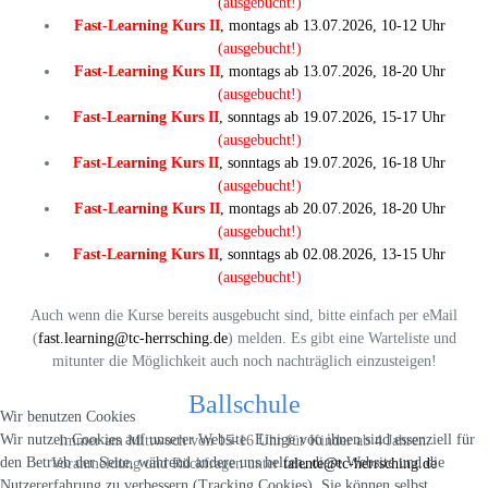
(ausgebucht!)
Fast-Learning Kurs II
, montags ab 13.07.2026, 10-12 Uhr
(ausgebucht!)
Fast-Learning Kurs II
, montags ab 13.07.2026, 18-20 Uhr
(ausgebucht!)
Fast-Learning Kurs II
, sonntags ab 19.07.2026, 15-17 Uhr
(ausgebucht!)
Fast-Learning Kurs II
, sonntags ab 19.07.2026, 16-18 Uhr
(ausgebucht!)
Fast-Learning Kurs II
, montags ab 20.07.2026, 18-20 Uhr
(ausgebucht!)
Fast-Learning Kurs II
, sonntags ab 02.08.2026, 13-15 Uhr
(ausgebucht!)
Auch wenn die Kurse bereits ausgebucht sind, bitte einfach per eMail
(
fast.learning@tc-herrsching.de
) melden. Es gibt eine Warteliste und
mitunter die Möglichkeit auch noch nachträglich einzusteigen!
Ballschule
Wir benutzen Cookies
Wir nutzen Cookies auf unserer Website. Einige von ihnen sind essenziell für
Immer am Mittwoch von 15-16 Uhr für Kinder ab 4 Jahren.
den Betrieb der Seite, während andere uns helfen, diese Website und die
Voranmeldung und Rückfragen unter
talente@tc-herrsching.de
Nutzererfahrung zu verbessern (Tracking Cookies). Sie können selbst