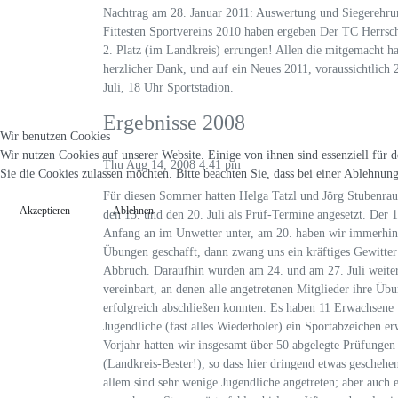
Nachtrag am 28. Januar 2011: Auswertung und Siegerehru
Fittesten Sportvereins 2010 haben ergeben Der TC Herrsc
2. Platz (im Landkreis) errungen! Allen die mitgemacht h
herzlicher Dank, und auf ein Neues 2011, voraussichtlich 
Juli, 18 Uhr Sportstadion.
Ergebnisse 2008
Wir benutzen Cookies
Wir nutzen Cookies auf unserer Website. Einige von ihnen sind essenziell für 
Thu Aug 14, 2008 4:41 pm
Sie die Cookies zulassen möchten. Bitte beachten Sie, dass bei einer Ablehnun
Für diesen Sommer hatten Helga Tatzl und Jörg Stubenrau
Akzeptieren
Ablehnen
den 13. und den 20. Juli als Prüf-Termine angesetzt. Der 
Anfang an im Unwetter unter, am 20. haben wir immerhin 
Übungen geschafft, dann zwang uns ein kräftiges Gewitte
Abbruch. Daraufhin wurden am 24. und am 27. Juli weite
vereinbart, an denen alle angetretenen Mitglieder ihre Üb
erfolgreich abschließen konnten. Es haben 11 Erwachsene
Jugendliche (fast alles Wiederholer) ein Sportabzeichen e
Vorjahr hatten wir insgesamt über 50 abgelegte Prüfungen
(Landkreis-Bester!), so dass hier dringend etwas geschehe
allem sind sehr wenige Jugendliche angetreten; aber auch 