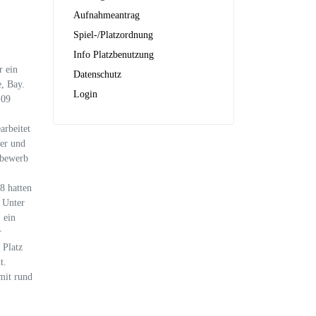
Aufnahmeantrag
Spiel-/Platzordnung
Info Platzbenutzung
r ein
Datenschutz
, Bay.
Login
 09
rbeitet
er und
tbewerb
8 hatten
 Unter
 ein
r
 Platz
t.
mit rund