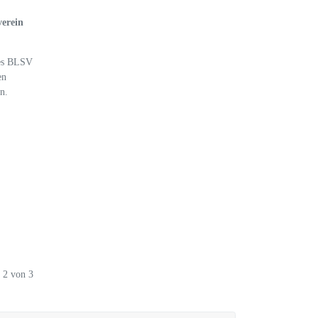
erein
des BLSV
en
n.
e 2 von 3