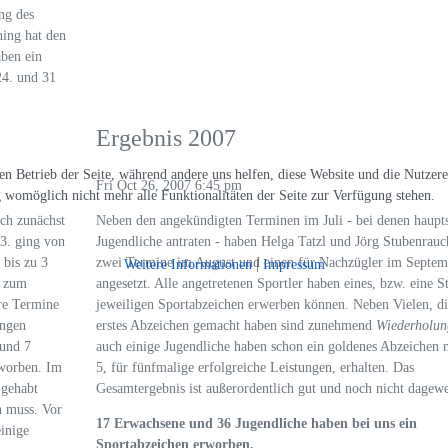
ng des
hing hat den
aben ein
24. und 31
Ergebnis 2007
den Betrieb der Seite, während andere uns helfen, diese Website und die Nutzer
Fri Oct 26, 2007 6:45 pm
g womöglich nicht mehr alle Funktionalitäten der Seite zur Verfügung stehen.
ch zunächst
Neben den angekündigten Terminen im Juli - bei denen haupts
13. ging von
Jugendliche antraten - haben Helga Tatzl und Jörg Stubenrau
bis zu 3
zwei Termine im August und einen für Nachzügler im Septem
Weitere Informationen
|
Impressum
r zum
angesetzt. Alle angetretenen Sportler haben eines, bzw. eine St
re Termine
jeweiligen Sportabzeichen erwerben können. Neben Vielen, di
ungen
erstes Abzeichen gemacht haben sind zunehmend
Wiederholun
 und 7
auch einige Jugendliche haben schon ein goldenes Abzeichen 
rworben. Im
5, für fünfmalige erfolgreiche Leistungen, erhalten. Das
 gehabt
Gesamtergebnis ist außerordentlich gut und noch nicht dagewe
n muss. Vor
17 Erwachsene und 36 Jugendliche haben bei uns ein
einige
Sportabzeichen erworben.