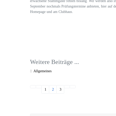
erwachsene Stammgäste fehlen bislang. Wir werden also i
September nochmals Prüfungstermine anbieten, hier auf d
Homepage und am Clubhaus.
Weitere Beiträge ...
Allgemeines
1
2
3