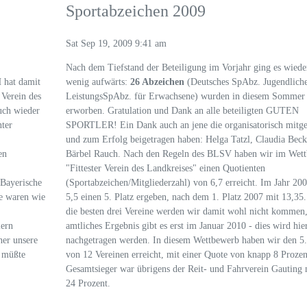
Sportabzeichen 2009
Sat Sep 19, 2009 9:41 am
Nach dem Tiefstand der Beteiligung im Vorjahr ging es wiede
 hat damit
wenig aufwärts:
26 Abzeichen
(Deutsches SpAbz. Jugendliche
 Verein des
LeistungsSpAbz. für Erwachsene) wurden in diesem Sommer
auch wieder
erworben. Gratulation und Dank an alle beteiligten GUTEN
nter
SPORTLER! Ein Dank auch an jene die organisatorisch mitgea
und zum Erfolg beigetragen haben: Helga Tatzl, Claudia Beck
en
Bärbel Rauch. Nach den Regeln des BLSV haben wir im Wet
"Fittester Verein des Landkreises" einen Quotienten
 Bayerische
(Sportabzeichen/Mitgliederzahl) von 6,7 erreicht. Im Jahr 200
e waren wie
5,5 einen 5. Platz ergeben, nach dem 1. Platz 2007 mit 13,35.
die besten drei Vereine werden wir damit wohl nicht kommen,
lern
amtliches Ergebnis gibt es erst im Januar 2010 - dies wird hie
her unsere
nachgetragen werden. In diesem Wettbewerb haben wir den 5.
r müßte
von 12 Vereinen erreicht, mit einer Quote von knapp 8 Prozen
Gesamtsieger war übrigens der Reit- und Fahrverein Gauting 
24 Prozent.