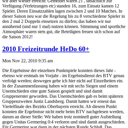
wir aber wieder erreicht: Gemeldet waren 21 , tatsächlich zur
Verfügung (Verletzungen etc) standen 16, zum Einsatz kamen 12
Spieler. Deren Einsatzzahlen lagen zwischen 2 und 10 Matches. In
dieser Saison neu war die Regelung bis zu 8 verschiedene Spieler in
den 2 mal 2 Doppeln einsetzen zu dürfen; das haben wir nur
annähernd (und nur 1 mal) nutzen können. Stimmung und sportliche
Atmosphäre waren stets gut, die Beteiligten freuen sich schon auf
die Saison 2012!
2010 Freizeitrunde HeDo 60+
Mon Nov 22, 2010 9:35 am
Die Ergebnisse der einzelnen Punktspiele konnten dieses Jahr -
ebenso wie erstmals im Vorjahr - im Ergebnisdienst des BTV genau
verfolgt werden; deswegen gehe ich hier nicht auf Einzelheiten ein.
In der Zusammenfassung haben wir mit sechs Siegen und einem
Unentschieden eine gute Saison gespielt und sind damit
Gruppenerster geworden. Das Unentschieden gab es beim späteren
Gruppenzweiten Justiz Landsberg. Damit hatten wir erneut das
Viertelfinale des Bezirks Oberbayern erreicht. Ab diesem Punkt
konnten die Ergebnisse nicht mehr beim BTV nachgelesen werden,
darum an dieser Stelle: Wir haben trotz nominell guter Aufstellung
gegen Unitas Germering 0:4 verloren und sind damit ausgeschieden.
Für Germering war dann in der nächsten Runde Schluß. Das