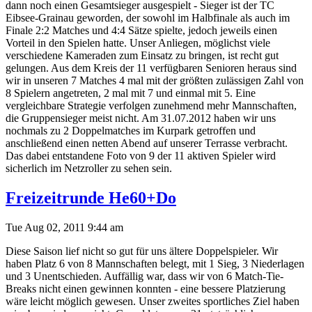
dann noch einen Gesamtsieger ausgespielt - Sieger ist der TC
Eibsee-Grainau geworden, der sowohl im Halbfinale als auch im
Finale 2:2 Matches und 4:4 Sätze spielte, jedoch jeweils einen
Vorteil in den Spielen hatte. Unser Anliegen, möglichst viele
verschiedene Kameraden zum Einsatz zu bringen, ist recht gut
gelungen. Aus dem Kreis der 11 verfügbaren Senioren heraus sind
wir in unseren 7 Matches 4 mal mit der größten zulässigen Zahl von
8 Spielern angetreten, 2 mal mit 7 und einmal mit 5. Eine
vergleichbare Strategie verfolgen zunehmend mehr Mannschaften,
die Gruppensieger meist nicht. Am 31.07.2012 haben wir uns
nochmals zu 2 Doppelmatches im Kurpark getroffen und
anschließend einen netten Abend auf unserer Terrasse verbracht.
Das dabei entstandene Foto von 9 der 11 aktiven Spieler wird
sicherlich im Netzroller zu sehen sein.
Freizeitrunde He60+Do
Tue Aug 02, 2011 9:44 am
Diese Saison lief nicht so gut für uns ältere Doppelspieler. Wir
haben Platz 6 von 8 Mannschaften belegt, mit 1 Sieg, 3 Niederlagen
und 3 Unentschieden. Auffällig war, dass wir von 6 Match-Tie-
Breaks nicht einen gewinnen konnten - eine bessere Platzierung
wäre leicht möglich gewesen. Unser zweites sportliches Ziel haben