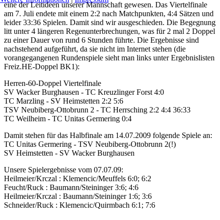
eine der Leitideen unserer Mannschaft gewesen. Das Viertelfinale
am 7. Juli endete mit einem 2:2 nach Matchpunkten, 4:4 Sätzen und
leider 33:36 Spielen. Damit sind wir ausgeschieden. Die Begegnung
litt unter 4 längeren Regenunterbrechungen, was für 2 mal 2 Doppel
zu einer Dauer von rund 6 Stunden führte. Die Ergebnisse sind
nachstehend aufgeführt, da sie nicht im Internet stehen (die
vorangegangenen Rundenspiele sieht man links unter Ergebnislisten
Freiz.HE-Doppel BK1):
Herren-60-Doppel Viertelfinale
SV Wacker Burghausen - TC Kreuzlinger Forst 4:0
TC Marzling - SV Heimstetten 2:2 5:6
TSV Neubiberg-Ottobrunn 2 - TC Herrsching 2:2 4:4 36:33
TC Weilheim - TC Unitas Germering 0:4
Damit stehen für das Halbfinale am 14.07.2009 folgende Spiele an:
TC Unitas Germering - TSV Neubiberg-Ottobrunn 2(!)
SV Heimstetten - SV Wacker Burghausen
Unsere Spielergebnisse vom 07.07.09:
Heilmeier/Krczal : Klemencic/Meuffels 6:0; 6:2
Feucht/Ruck : Baumann/Steininger 3:6; 4:6
Heilmeier/Krczal : Baumann/Steininger 1:6; 3:6
Schneider/Ruck : Klemencic/Quirmbach 6:1; 7:6