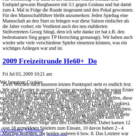
Endspiel gewann Burghausen mit 3:1 gegen Grainau und hat damit
zum 4. Mal in Folge die Runde insgesamt und den Pokal gewonnen.
Für den Mannschaftführer bleibt anzumerken: Jeden Spieltag eine
Mannschaft an den Start zu bringen war diese Saison einfacher als
die Jahre vorher; ein Verdienst auch des neu etablierten
Stellvertreters Georg Stingl, dem ich sehr danke (er hat z.B. den
bedeutsamen Sieg gegen TP Herrsching gemanagt). Wir haben auch
wieder sehr viele verschiedene Spieler einsetzen können, was ein
wichtiges Anliegen war und ist.
2009 Freizeitrunde He60+_Do
Fri Jul 03, 2009 10:21 am
Wir benutzen Cookies
Zwei Wochen nach unserem letzten Punktspiel steht es endlich fest:
Wir sind Zweiter in unserer Gruppe geworden - beinahe sogar Erster
Wir nutzen Cookies auf unserer Website. Einige von ihnen sind
- und treten am 07.07.09 im Viertelfinale beim Ersten der
essenziell für den Betrieb der Seite, während andere uns helfen, diese
Nachbargruppe TC Neubiberg-Ottobrunn II an. Die späte
Website und die Nutzererfahrung zu verbessern (Tracking Cookies).
Entscheidung war durch Verlegung des Spiels Weilheim (jetzt
Sie können selbst entscheiden, ob Sie die Cookies zulassen möchten.
Erster) gegen Riessersee (jetzt Dritter) unserer Gruppe zustande
Bitte beachten Sie, dass bei einer Ablehnung womöglich nicht mehr
gekommen. Die bisherige Bilanz unserer Mannschaft kann sich
alle Funktionalitäten der Seite zur Verfügung stehen.
sehen lassen, zwei Siege und drei Unentschieden. Dabei kamen 12
von 18 gemeldeten Spielern zum Einsatz, 10 davon haben 2 - 4
Akzeptieren
Ablehnen
Matches bestritten, die beiden anderen 6 bzw. 8. Das Letztere war
Weitere Informationen
|
Impressum